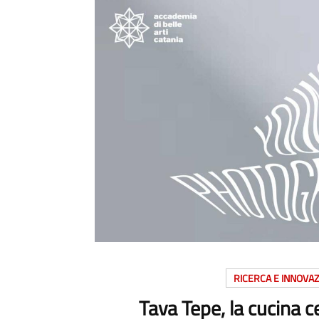
RICERCA E INNOVA
Tava Tepe, la cucina 