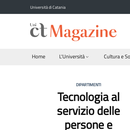
Salta al contenuto principale
Salta al contenuto del piè di pagina
Università di Catania
Home
L'Università
Cultura e S
UnictMagazine
DIPARTIMENTI
Tecnologia al
servizio delle
persone e