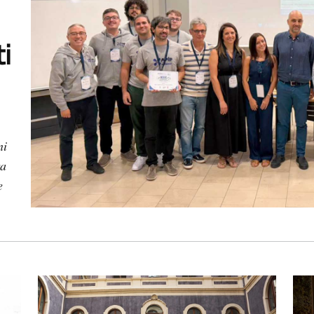
ti
ni
ra
e