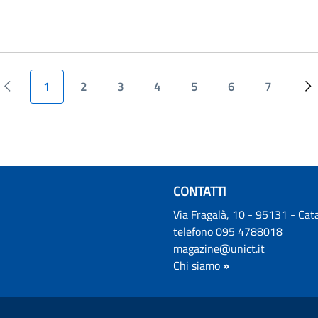
Paginazione
1
2
3
4
5
6
7
Pagina precedente
Pagina attuale
Page
Page
Page
Page
Page
Page
Pa
CONTATTI
Via Fragalà, 10 - 95131 - Cat
telefono 095 4788018
magazine@unict.it
Chi siamo
»