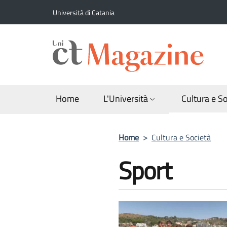
Salta al contenuto principale
Salta al contenuto del piè di pagina
Università di Catania
Home
L'Università
Cultura e S
Briciole di p
Home
>
Cultura e Società
Sport