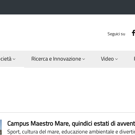
Seguici su
ocietà
Ricerca e Innovazione
Video
ane
Campus Maestro Mare, quindici estati di avventur
Sport, cultura del mare, educazione ambientale e diverti