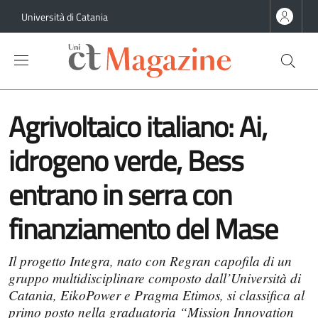
Salta al contenuto principale
Salta al contenuto del piè di pagina
Università di Catania
Agrivoltaico italiano: Ai,
idrogeno verde, Bess
entrano in serra con
finanziamento del Mase
Il progetto Integra, nato con Regran capofila di un
gruppo multidisciplinare composto dall’Università di
Catania, EikoPower e Pragma Etimos, si classifica al
primo posto nella graduatoria “Mission Innovation