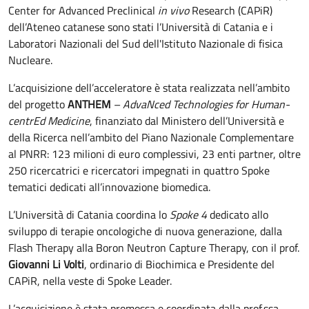
Center for Advanced Preclinical
in vivo
Research (CAPiR)
dell’Ateneo catanese sono stati l’Università di Catania e i
Laboratori Nazionali del Sud dell'Istituto Nazionale di fisica
Nucleare.
L’acquisizione dell’acceleratore è stata realizzata nell’ambito
del progetto
ANTHEM
– AdvaNced Technologies for Human-
centrEd Medicine
, finanziato dal Ministero dell’Università e
della Ricerca nell’ambito del Piano Nazionale Complementare
al PNRR: 123 milioni di euro complessivi, 23 enti partner, oltre
250 ricercatrici e ricercatori impegnati in quattro Spoke
tematici dedicati all’innovazione biomedica.
L’Università di Catania coordina lo
Spoke 4
dedicato allo
sviluppo di terapie oncologiche di nuova generazione, dalla
Flash Therapy alla Boron Neutron Capture Therapy, con il prof.
Giovanni Li Volti
, ordinario di Biochimica e Presidente del
CAPiR, nella veste di Spoke Leader.
L’acquisizione è stata promossa e coordinata dalla prof.ssa