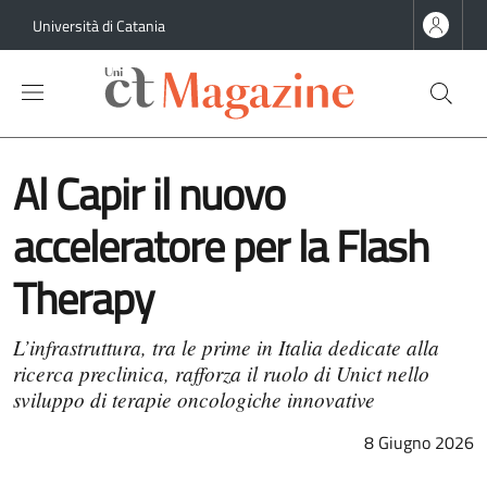
Salta al contenuto principale
Salta al contenuto del piè di pagina
Università di Catania
Al Capir il nuovo
acceleratore per la Flash
Therapy
L’infrastruttura, tra le prime in Italia dedicate alla
ricerca preclinica, rafforza il ruolo di Unict nello
sviluppo di terapie oncologiche innovative
8 Giugno 2026