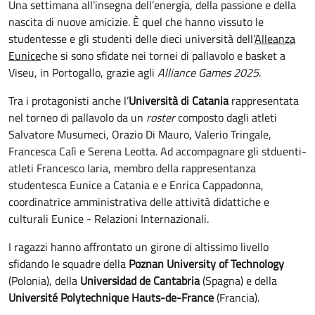
Una settimana all’insegna dell’energia, della passione e della
nascita di nuove amicizie. È quel che hanno vissuto le
studentesse e gli studenti delle dieci università dell’
Alleanza
Eunice
che si sono sfidate nei tornei di pallavolo e basket a
Viseu, in Portogallo, grazie agli
Alliance Games 2025
.
Tra i protagonisti anche l’
Università di Catania
rappresentata
nel torneo di pallavolo da un
roster
composto dagli atleti
Salvatore Musumeci, Orazio Di Mauro, Valerio Tringale,
Francesca Calì e Serena Leotta. Ad accompagnare gli stduenti-
atleti Francesco Iaria, membro della rappresentanza
studentesca Eunice a Catania e e Enrica Cappadonna,
coordinatrice amministrativa delle attività didattiche e
culturali Eunice - Relazioni Internazionali.
I ragazzi hanno affrontato un girone di altissimo livello
sfidando le squadre della
Poznan University of Technology
(Polonia), della
Universidad de Cantabria
(Spagna)
e
della
Université Polytechnique Hauts-de-France
(Francia).