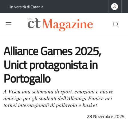
Salta al contenuto principale
Salta al contenuto del piè di pagina
Università di Catania
Alliance Games 2025,
Unict protagonista in
Portogallo
A Viseu una settimana di sport, emozioni e nuove
amicizie per gli studenti dell’Alleanza Eunice nei
tornei internazionali di pallavolo e basket
28 Novembre 2025