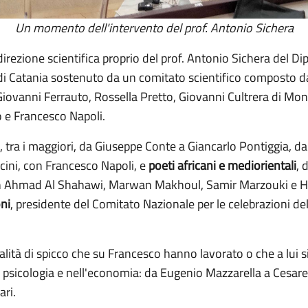
Un momento dell'intervento del prof. Antonio Sichera
 direzione scientifica proprio del prof. Antonio Sichera del D
di Catania sostenuto da un comitato scientifico composto d
 Giovanni Ferrauto, Rossella Pretto, Giovanni Cultrera di M
 e Francesco Napoli.
, tra i maggiori, da Giuseppe Conte a Giancarlo Pontiggia, da 
ccini, con Francesco Napoli, e
poeti africani e mediorientali
, 
, con Ahmad Al Shahawi, Marwan Makhoul, Samir Marzouki e 
ni
, presidente del Comitato Nazionale per le celebrazioni de
ità di spicco che su Francesco hanno lavorato o che a lui si 
lla psicologia e nell'economia: da Eugenio Mazzarella a Cesar
ari.