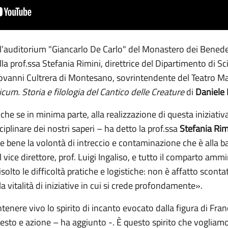
nell’auditorium "Giancarlo De Carlo" del Monastero dei Bened
della prof.ssa Stefania Rimini, direttrice del Dipartimento di 
iovanni Cultrera di Montesano, sovrintendente del Teatro Mas
icum. Storia e filologia del Cantico delle Creature
di
Daniele 
che se in minima parte, alla realizzazione di questa iniziativa
iplinare dei nostri saperi – ha detto la prof.ssa
Stefania Rim
ime bene la volontà di intreccio e contaminazione che è alla b
l vice direttore, prof. Luigi Ingaliso, e tutto il comparto ammi
olto le difficoltà pratiche e logistiche: non è affatto scontat
 vitalità di iniziative in cui si crede profondamente».
nere vivo lo spirito di incanto evocato dalla figura di Frances
esto e azione – ha aggiunto -. È questo spirito che vogliamo