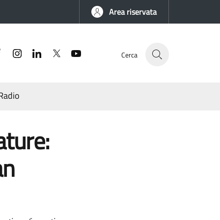
Area riservata
Facebook
Instagram
Linkedin
Twitter
YouTube
Cerca
Radio
ature:
an