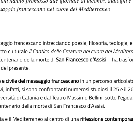
ini hanno promosso due giornate di incontri, dialoghi e 
essaggio francescano nel cuore del Mediterraneo
saggio francescano intrecciando poesia, filosofia, teologia, 
etto culturale
Il Cantico delle Creature nel cuore del Mediterr
Centenario della morte di
San Francesco d’Assisi
– ha trasfo
i del presente.
le e civile del messaggio francescano
in un percorso articolato 
vi, infatti, si sono confrontanti numerosi studiosi il 25 e il 
versità di Catania e dal Teatro Massimo Bellini, sotto l'egid
entenario della morte di San Francesco d'Assisi.
a e il Mediterraneo al centro di una
riflessione contempora