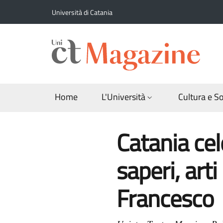
Salta al contenuto principale
Salta al contenuto del piè di pagina
Università di Catania
Home
L'Università
Cultura e S
Catania cel
saperi, art
Francesco