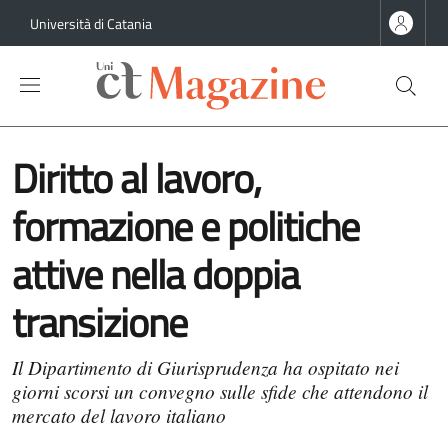
Salta al contenuto principale
Salta al contenuto del piè di pagina
Università di Catania
Diritto al lavoro,
formazione e politiche
attive nella doppia
transizione
Il Dipartimento di Giurisprudenza ha ospitato nei
giorni scorsi un convegno sulle sfide che attendono il
mercato del lavoro italiano