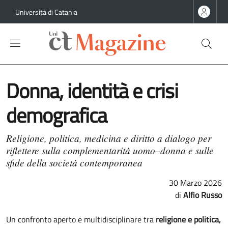
Salta al contenuto principale
Salta al contenuto del piè di pagina
Università di Catania
Donna, identità e crisi
demografica
Religione, politica, medicina e diritto a dialogo per
riflettere sulla complementarità uomo–donna e sulle
sfide della società contemporanea
30 Marzo 2026
Alfio Russo
Un confronto aperto e multidisciplinare tra
religione e politica,