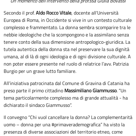
Un momento dell'intervento della prof.ssa Giulia Bovassi
Secondo il prof.
Aldo Rocco Vitale
, docente all’Università
Europea di Roma, in Occidente si vive in un contesto culturale
complesso e frammentato. La donna sembra scomparire tra le
nebbie ideologiche che la scompongono e la assimilano senza
tenere conto della sua dimensione antropologico-giuridica. La
tutela autentica della donna sta nel preservare la sua dignità
umana, al di là di ogni ideologia e di ogni divisione culturale. A
non poter essere presente nel ruolo di relatrice l’avv. Patrizia
Burgio per un grave lutto familiare.
All’iniziativa patrocinata dal Comune di Gravina di Catania ha
preso parte il primo cittadino
Massimiliano Giammusso
. “Un
tema particolarmente complesso ma di grande attualità - ha
dichiarato il sindaco Giammusso”.
Il convegno “Chi vuol cancellare la donna? La complementarità
uomo – donna per una #primaverademografica” ha visto la
presenza di diverse associazioni del territorio etneo, come