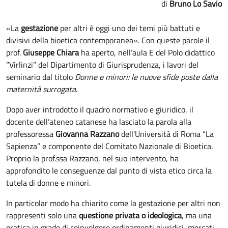
Bruno Lo Savio
«La
gestazione
per altri è oggi uno dei temi più battuti e
divisivi della bioetica contemporanea». Con queste parole il
prof.
Giuseppe Chiara
ha aperto, nell’aula E del Polo didattico
“Virlinzi” del Dipartimento di Giurisprudenza, i lavori del
seminario dal titolo
Donne e minori: le nuove sfide poste dalla
maternità surrogata
.
Dopo aver introdotto il quadro normativo e giuridico, il
docente dell’ateneo catanese ha lasciato la parola alla
professoressa
Giovanna Razzano
dell'Università di Roma “La
Sapienza” e componente del Comitato Nazionale di Bioetica.
Proprio la prof.ssa Razzano, nel suo intervento, ha
approfondito le conseguenze dal punto di vista etico circa la
tutela di donne e minori.
In particolar modo ha chiarito come la gestazione per altri non
rappresenti solo una
questione privata o ideologica
, ma una
pratica in grado di coinvolgere ordinamenti giuridici, mercati