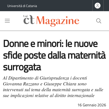
Salta al contenuto principale
Salta al contenuto del piè di pagina
Università di Catania
Donne e minori: le nuove
sfide poste dalla maternità
surrogata
Al Dipartimento di Giurisprudenza i docenti
Giovanna Razzano e Giuseppe Chiara sono
intervenuti sul tema della maternità surrogata e sulle
sue implicazioni relative al diritto internazionale
16 Gennaio 2026