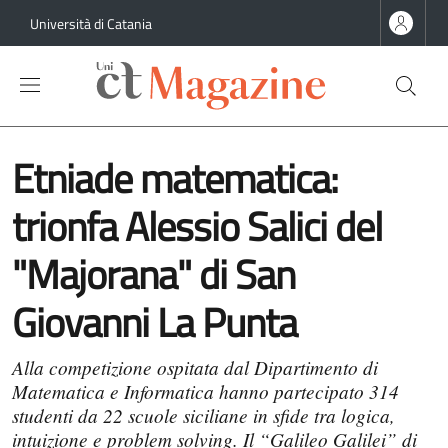
Salta al contenuto principale
Salta al contenuto del piè di pagina
Università di Catania
Etniade matematica:
trionfa Alessio Salici del
"Majorana" di San
Giovanni La Punta
Alla competizione ospitata dal Dipartimento di
Matematica e Informatica hanno partecipato 314
studenti da 22 scuole siciliane in sfide tra logica,
intuizione e problem solving. Il “Galileo Galilei” di