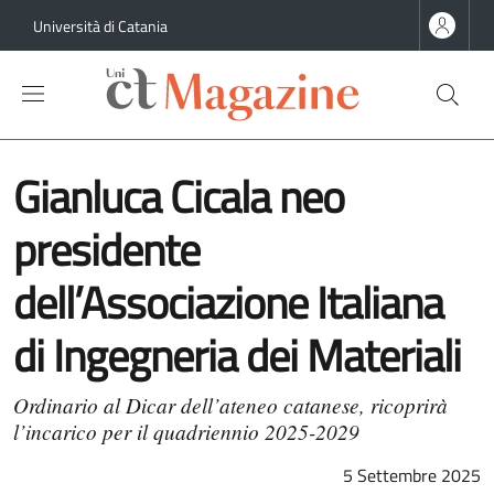
Salta al contenuto principale
Salta al contenuto del piè di pagina
Università di Catania
Gianluca Cicala neo
presidente
dell’Associazione Italiana
di Ingegneria dei Materiali
Ordinario al Dicar dell’ateneo catanese, ricoprirà
l’incarico per il quadriennio 2025-2029
5 Settembre 2025