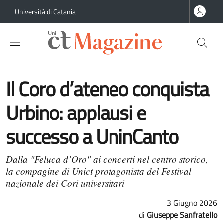
Salta al contenuto principale
Salta al contenuto del piè di pagina
Università di Catania
Il Coro d’ateneo conquista
Urbino: applausi e
successo a UninCanto
Dalla "Feluca d’Oro" ai concerti nel centro storico,
la compagine di Unict protagonista del Festival
nazionale dei Cori universitari
3 Giugno 2026
Giuseppe Sanfratello