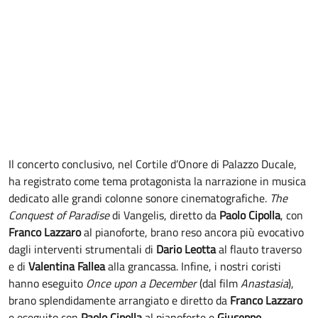
Il concerto conclusivo, nel Cortile d’Onore di Palazzo Ducale,
ha registrato come tema protagonista la narrazione in musica
dedicato alle grandi colonne sonore cinematografiche.
The
Conquest of Paradise
di Vangelis, diretto da
Paolo Cipolla
, con
Franco Lazzaro
al pianoforte, brano reso ancora più evocativo
dagli interventi strumentali di
Dario Leotta
al flauto traverso
e di
Valentina Fallea
alla grancassa. Infine, i nostri coristi
hanno eseguito
Once upon a December
(dal film
Anastasia
),
brano splendidamente arrangiato e diretto da
Franco Lazzaro
e eseguito con
Paolo Cipolla
al pianoforte e
Giuseppe