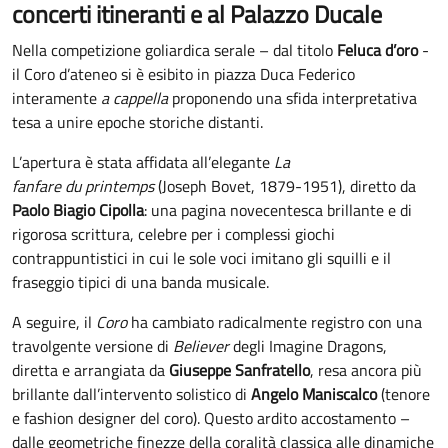
concerti itineranti e al Palazzo Ducale
Nella competizione goliardica serale – dal titolo
Feluca d’oro
-
il Coro d’ateneo si è esibito in piazza Duca Federico
interamente
a cappella
proponendo una sfida interpretativa
tesa a unire epoche storiche distanti.
L’apertura è stata affidata all’elegante
La
fanfare du printemps
(Joseph Bovet, 1879-1951), diretto da
Paolo Biagio Cipolla
: una pagina novecentesca brillante e di
rigorosa scrittura, celebre per i complessi giochi
contrappuntistici in cui le sole voci imitano gli squilli e il
fraseggio tipici di una banda musicale.
A seguire, il
Coro
ha cambiato radicalmente registro con una
travolgente versione di
Believer
degli Imagine Dragons,
diretta e arrangiata da
Giuseppe Sanfratello
, resa ancora più
brillante dall’intervento solistico di
Angelo Maniscalco
(tenore
e fashion designer del coro). Questo ardito accostamento –
dalle geometriche finezze della coralità classica alle dinamiche