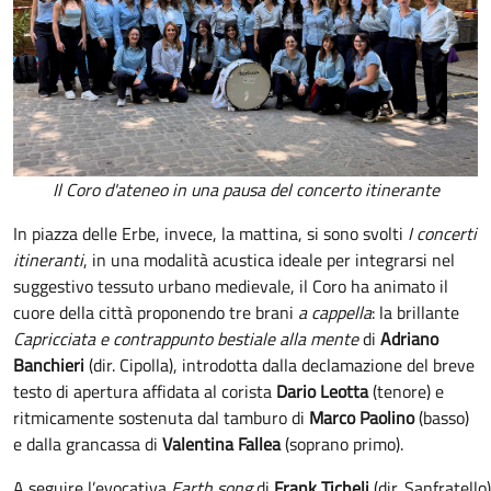
Il Coro d'ateneo in una pausa del concerto itinerante
In piazza delle Erbe, invece, la mattina, si sono svolti
I concerti
itineranti
, in una modalità acustica ideale per integrarsi nel
suggestivo tessuto urbano medievale, il Coro ha animato il
cuore della città proponendo tre brani
a cappella
: la brillante
Capricciata e contrappunto bestiale alla mente
di
Adriano
Banchieri
(dir. Cipolla), introdotta dalla declamazione del breve
testo di apertura affidata al corista
Dario Leotta
(tenore) e
ritmicamente sostenuta dal tamburo di
Marco Paolino
(basso)
e dalla grancassa di
Valentina Fallea
(soprano primo).
A seguire l’evocativa
Earth song
di
Frank Ticheli
(dir. Sanfratell