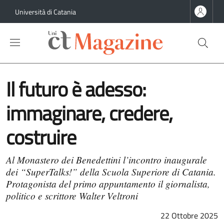
Salta al contenuto principale
Salta al contenuto del piè di pagina
Università di Catania
Il futuro è adesso:
immaginare, credere,
costruire
Al Monastero dei Benedettini l’incontro inaugurale
dei “SuperTalks!” della Scuola Superiore di Catania.
Protagonista del primo appuntamento il giornalista,
politico e scrittore Walter Veltroni
22 Ottobre 2025