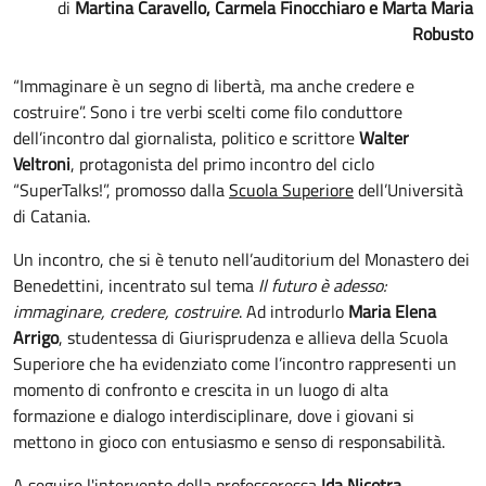
Martina Caravello, Carmela Finocchiaro e Marta Maria
Robusto
“Immaginare è un segno di libertà, ma anche credere e
costruire”. Sono i tre verbi scelti come filo conduttore
dell’incontro dal giornalista, politico e scrittore
Walter
Veltroni
, protagonista del primo incontro del ciclo
“SuperTalks!”, promosso dalla
Scuola Superiore
dell’Università
di Catania.
Un incontro, che si è tenuto nell’auditorium del Monastero dei
Benedettini, incentrato sul tema
Il futuro è adesso:
immaginare, credere, costruire
. Ad introdurlo
Maria Elena
Arrigo
, studentessa di Giurisprudenza e allieva della Scuola
Superiore che ha evidenziato come l’incontro rappresenti un
momento di confronto e crescita in un luogo di alta
formazione e dialogo interdisciplinare, dove i giovani si
mettono in gioco con entusiasmo e senso di responsabilità.
A seguire l'intervento della professoressa
Ida Nicotra
,