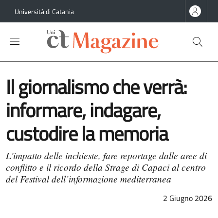
Salta al contenuto principale
Salta al contenuto del piè di pagina
Università di Catania
Il giornalismo che verrà:
informare, indagare,
custodire la memoria
L'impatto delle inchieste, fare reportage dalle aree di
conflitto e il ricordo della Strage di Capaci al centro
del Festival dell’informazione mediterranea
2 Giugno 2026