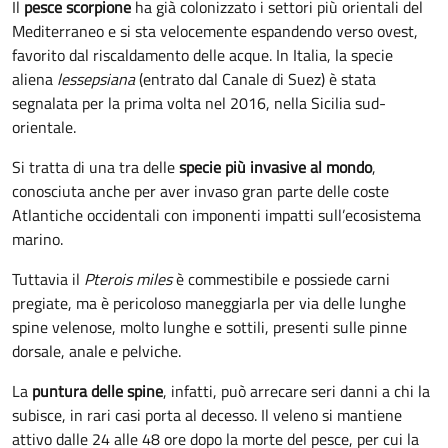
Il
pesce scorpione
ha già colonizzato i settori più orientali del
Mediterraneo e si sta velocemente espandendo verso ovest,
favorito dal riscaldamento delle acque. In Italia, la specie
aliena
lessepsiana
(entrato dal Canale di Suez) è stata
segnalata per la prima volta nel 2016, nella Sicilia sud-
orientale.
Si tratta di una tra delle
specie più invasive al mondo
,
conosciuta anche per aver invaso gran parte delle coste
Atlantiche occidentali con imponenti impatti sull’ecosistema
marino.
Tuttavia il
Pterois miles
è commestibile e possiede carni
pregiate, ma è pericoloso maneggiarla per via delle lunghe
spine velenose, molto lunghe e sottili, presenti sulle pinne
dorsale, anale e pelviche.
La
puntura delle spine
, infatti, può arrecare seri danni a chi la
subisce, in rari casi porta al decesso. Il veleno si mantiene
attivo dalle 24 alle 48 ore dopo la morte del pesce, per cui la