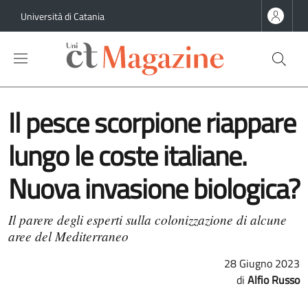
Salta al contenuto principale
Salta al contenuto del piè di pagina
Università di Catania
Il pesce scorpione riappare
lungo le coste italiane.
Nuova invasione biologica?
Il parere degli esperti sulla colonizzazione di alcune
aree del Mediterraneo
28 Giugno 2023
Alfio Russo