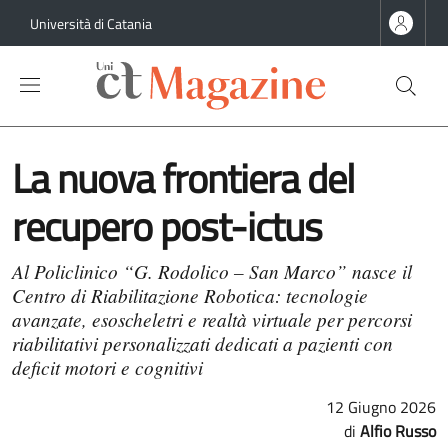
Salta al contenuto principale
Salta al contenuto del piè di pagina
Università di Catania
La nuova frontiera del
recupero post-ictus
Al Policlinico “G. Rodolico – San Marco” nasce il
Centro di Riabilitazione Robotica: tecnologie
avanzate, esoscheletri e realtà virtuale per percorsi
riabilitativi personalizzati dedicati a pazienti con
deficit motori e cognitivi
12 Giugno 2026
Alfio Russo