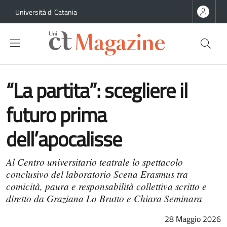
Salta al contenuto principale
Salta al contenuto del piè di pagina
Università di Catania
“La partita”: scegliere il
futuro prima
dell’apocalisse
Al Centro universitario teatrale lo spettacolo
conclusivo del laboratorio Scena Erasmus tra
comicità, paura e responsabilità collettiva scritto e
diretto da Graziana Lo Brutto e Chiara Seminara
28 Maggio 2026