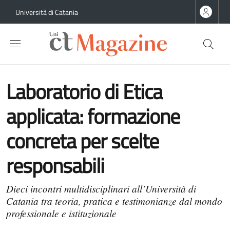
Salta al contenuto principale
Salta al contenuto del piè di pagina
Università di Catania
Laboratorio di Etica
applicata: formazione
concreta per scelte
responsabili
Dieci incontri multidisciplinari all’Università di
Catania tra teoria, pratica e testimonianze dal mondo
professionale e istituzionale