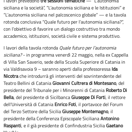
I lavori prevedono
tre sessioni tematiche
— “L’autonomia
siciliana e la società”, “L’autonomia siciliana e le Istituzioni” e
“L’autonomia siciliana nel palcoscenico globale” — e la tavola
rotonda conclusiva “Quale futuro per l’autonomia siciliana?”,
con l’obiettivo di favorire un dialogo costruttivo tra mondo
accademico, istituzioni, società civile e sistema produttivo.
I lavori della tavola rotonda
Quale futuro per l’autonomia
siciliana?
- in programma venerdì 22 maggio, nella ex Cappella
di Villa San Saverio, sede della Scuola Superiore di Catania in
via Valdisavoia 9 – saranno aperti dalla professoressa
Ida
Nicotra
che introdurrà gli interventi del sovrintendente del
Teatro Bellini di Catania
Giovanni Cultrera di Montesano
, del
presidente del Tribunale per i Minorenni di Catania
Roberto Di
Bella
, del presidente di Sicilbanca
Giuseppe Di Forti
, il rettore
dell’Università di Catania
Enrico Foti
, il portavoce del Forum
del Terzo Settore della Sicilia
Giuseppe Montemagno
, il
presidente della Conferenza Episcopale Siciliana
Antonino
Raspanti
, e il già presidente di Confindustria Sicilia
Gaetano