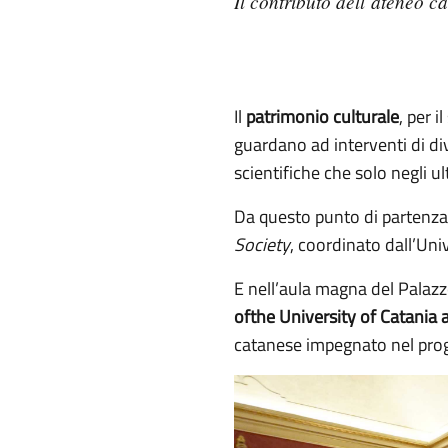
Il contributo dell’ateneo c
Il
patrimonio culturale
, per 
guardano ad interventi di di
scientifiche che solo negli u
Da questo punto di partenza 
Society
, coordinato dall’Un
E nell’aula magna del Palazzo
ofthe University of Catania a
catanese impegnato nel prog