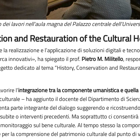
ei lavori nell'aula magna del Palazzo centrale dell'Universi
ion and Restauration of the Cultural H
la realizzazione e l’applicazione di soluzioni digitali e tec
rca innovativi», ha spiegato il prof.
Pietro M. Militello
, respo
rogetto dedicato al tema “History, Conservation and Restaura
orire l’
integrazione tra la componente umanistica e quella s
 culturale – ha aggiunto il docente del Dipartimento di Scie
ta parte integrante del dialogo suggerendo e ricostruendo l
i subite o interventi precedenti. Ma soprattutto ci consentirà
ul monitoraggio sul bene culturale. Al tempo stesso la compo
 per la comprensione del patrimonio culturale dal punto di vi