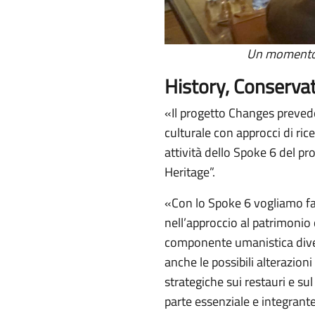
Un momento d
History, Conservat
«Il progetto Changes prevede 
culturale con approcci di rice
attività dello Spoke 6 del p
Heritage”.
«Con lo Spoke 6 vogliamo fav
nell’approccio al patrimonio
componente umanistica diven
anche le possibili alterazion
strategiche sui restauri e s
parte essenziale e integrante