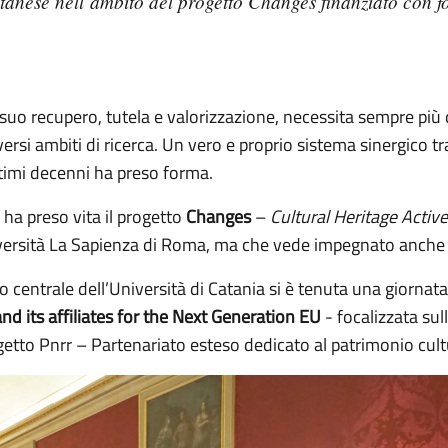
atanese nell’ambito del progetto Changes finanziato con f
il suo recupero, tutela e valorizzazione, necessita sempre più
versi ambiti di ricerca. Un vero e proprio sistema sinergico
ltimi decenni ha preso forma.
ha preso vita il progetto
Changes
–
Cultural Heritage Activ
iversità La Sapienza di Roma, ma che vede impegnato anche 
 centrale dell’Università di Catania si è tenuta una giornata 
nd its affiliates for the Next Generation EU
- focalizzata sull
etto Pnrr – Partenariato esteso dedicato al patrimonio cult