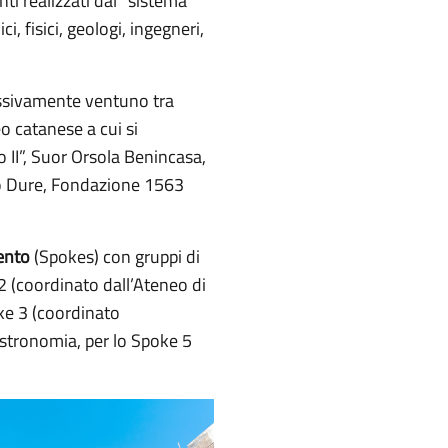
ti realizzati dal “sistema
, fisici, geologi, ingegneri,
lessivamente ventuno tra
eo catanese a cui si
o II”, Suor Orsola Benincasa,
tro Dure, Fondazione 1563
vento
(Spokes) con gruppi di
 (coordinato dall’Ateneo di
oke 3 (coordinato
 Astronomia, per lo Spoke 5