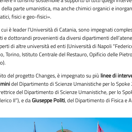
nere il turismo sostenibile a supporto di tutti quegli interven
della parte umanistica, ma anche chimici organici e inorganici
tici, fisici e geo-fisici».
i cui è leader l’Università di Catania, sono impegnati comp
sti e dottorandi provenienti da diversi dipartimenti dell’aten
erti di altre università ed enti (Università di Napoli “Federic
, Torino, Istituto Centrale del Restauro, Opificio delle Pie
o).
bito del progetto Changes, è impegnato su più
linee di inter
imini
del Dipartimento di Scienze Umanistiche per lo Spoke 2
irettrice del Dipartimento di Scienze Umanistiche, per lo Sp
erico II”), e da
Giuseppe Politi
, del Dipartimento di Fisica e