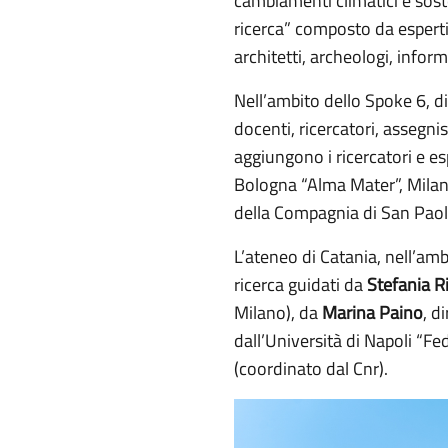
cambiamenti climatici e soste
ricerca” composto da esperti 
architetti, archeologi, informa
Nell’ambito dello Spoke 6, d
docenti, ricercatori, assegni
aggiungono i ricercatori e esp
Bologna “Alma Mater”, Milano
della Compagnia di San Paol
L’ateneo di Catania, nell’am
ricerca guidati da
Stefania R
Milano), da
Marina Paino
, d
dall’Università di Napoli “Fed
(coordinato dal Cnr).