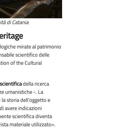
tà di Catania
eritage
nologiche mirate al patrimonio
nsabile scientifico delle
tion of the Cultural
cientifica
della ricerca
nze umanistiche -. La
a storia dell’oggetto e
 di avere indicazioni
nente scientifica diventa
sta materiale utilizzato».