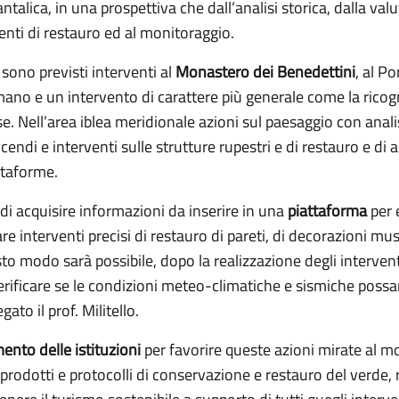
talica, in una prospettiva che dall’analisi storica, dalla valu
enti di restauro ed al monitoraggio.
sono previsti interventi al
Monastero dei Benedettini
, al Po
mano e un intervento di carattere più generale come la ricog
e. Nell’area iblea meridionale azioni sul paesaggio con analis
endi e interventi sulle strutture rupestri e di restauro e di a
ttaforme.
di acquisire informazioni da inserire in una
piattaforma
per e
zare interventi precisi di restauro di pareti, di decorazioni mu
to modo sarà possibile, dopo la realizzazione degli intervent
erificare se le condizioni meteo-climatiche e sismiche pos
ato il prof. Militello.
ento delle istituzioni
per favorire queste azioni mirate al mon
rodotti e protocolli di conservazione e restauro del verde, r