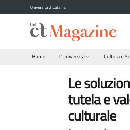
Salta al contenuto principale
Salta al contenuto del piè di pagina
Università di Catania
Home
L'Università
Cultura e S
Le soluzioni
tutela e va
culturale