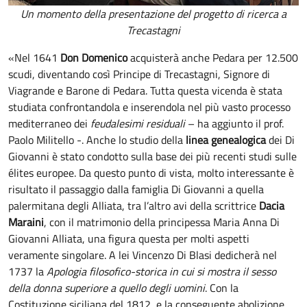
Un momento della presentazione del progetto di ricerca a
Trecastagni
«Nel 1641
Don Domenico
acquisterà anche Pedara per 12.500
scudi, diventando così Principe di Trecastagni, Signore di
Viagrande e Barone di Pedara. Tutta questa vicenda è stata
studiata confrontandola e inserendola nel più vasto processo
mediterraneo dei
feudalesimi residuali
– ha aggiunto il prof.
Paolo Militello -. Anche lo studio della
linea genealogica
dei Di
Giovanni è stato condotto sulla base dei più recenti studi sulle
élites europee. Da questo punto di vista, molto interessante è
risultato il passaggio dalla famiglia Di Giovanni a quella
palermitana degli Alliata, tra l’altro avi della scrittrice
Dacia
Maraini
, con il matrimonio della principessa Maria Anna Di
Giovanni Alliata, una figura questa per molti aspetti
veramente singolare. A lei Vincenzo Di Blasi dedicherà nel
1737 la
Apologia filosofico-storica in cui si mostra il sesso
della donna superiore a quello degli uomini
. Con la
Costituzione siciliana del 1812, e la conseguente abolizione