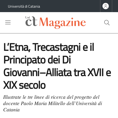
Salta al contenuto principale
Salta al contenuto del piè di pagina
Università di Catania
L’Etna, Trecastagni e il
Principato dei Di
Giovanni–Alliata tra XVII e
XIX secolo
Illustrate le tre linee di ricerca del progetto del
docente Paolo Maria Militello dell’Università di
Catania