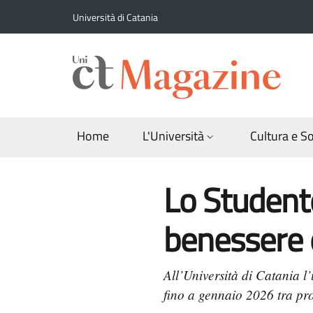
Salta al contenuto principale
Salta al contenuto del piè di pagina
Università di Catania
Home
L'Università
Cultura e S
Lo Studente
benessere 
All’Università di Catania l’
fino a gennaio 2026 tra prof