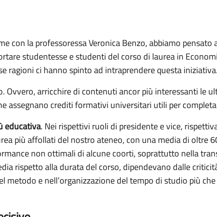
eme con la professoressa Veronica Benzo, abbiamo pensato a
ortare studentesse e studenti del corso di laurea in Economi
se ragioni ci hanno spinto ad intraprendere questa iniziativa
o. Ovvero, arricchire di contenuti ancor più interessanti le ul
he assegnano crediti formativi universitari utili per completare
ù educativa
. Nei rispettivi ruoli di presidente e vice, rispett
urea più affollati del nostro ateneo, con una media di oltre 6
ormance non ottimali di alcune coorti, soprattutto nella tra
a rispetto alla durata del corso, dipendevano dalle criticità
 metodo e nell’organizzazione del tempo di studio più che ne
decisivo