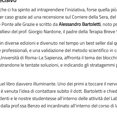
he ci ha spinto ad intraprendere l’iniziativa, forse quella più
er caso grazie ad una recensione sul Corriere della Sera, del
e Ponte alle Grazie e scritto da
Alessandro Bartoletti
, noto p
allievi del prof. Giorgio Nardone, il padre della Terapia Breve S
in diverse edizioni e divenuto nel tempo un best seller dal q
e professionali, e una validazione del metodo scientifico in 
Università di Roma-La Sapienza, affronta il tema dei blocchi 
randone le tentate soluzioni, e indicando gli stratagemmi pi
l libro davvero illuminante. Uno dei primi a toccare il nervo
 è venuta l’idea di contattare subito il dott. Bartoletti e chied
denti e le nostre studentesse all’interno delle attività del L
o dalla prof.ssa Benzo ed incardinato all’interno del corso di