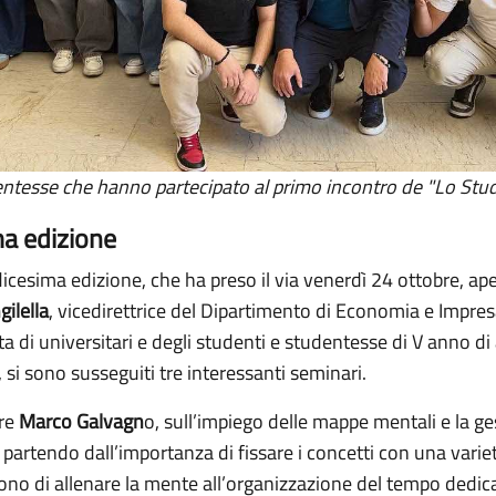
entesse che hanno partecipato al primo incontro de "Lo Stud
ma edizione
icesima edizione, che ha preso il via venerdì 24 ottobre, apert
gilella
, vicedirettrice del Dipartimento di Economia e Impres
a di universitari e degli studenti e studentesse di V anno di 
si sono susseguiti tre interessanti seminari.
ore
Marco Galvagn
o, sull’impiego delle mappe mentali e la ge
ti, partendo dall’importanza di fissare i concetti con una varie
o di allenare la mente all’organizzazione del tempo dedicat