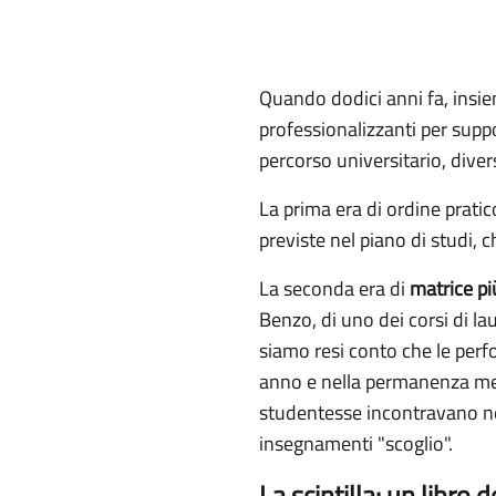
Quando dodici anni fa, insi
professionalizzanti per supp
percorso universitario, diver
La prima era di ordine pratic
previste nel piano di studi, c
La seconda era di
matrice pi
Benzo, di uno dei corsi di la
siamo resi conto che le perf
anno e nella permanenza medi
studentesse incontravano nel
insegnamenti "scoglio".
La scintilla: un libro 