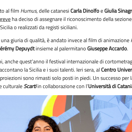
o al film
Humus
, delle catanesi
Carla Dinolfo
e
Giulia Sinag
breve
ha deciso di assegnare il riconoscimento della sezion
ilia o realizzati da registi siciliani.
 una giuria di qualità, è andato invece al film di animazione
Jérémy Depuydt
insieme al palermitano
Giuseppe Accardo
.
, anche quest’anno il festival internazionale di cortometraggi
contano la Sicilia e i suoi talenti. Ieri sera, al
Centro Univers
e proiezioni sono rimasti solo posti in piedi. Un successo per
e culturale
Scarti
in collaborazione con l’
Università di Catani