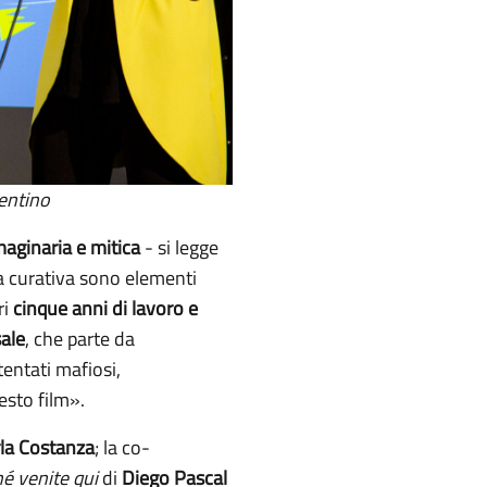
sentino
maginaria e mitica
- si legge
ura curativa sono elementi
ri
cinque anni di lavoro e
ale
, che parte da
tentati mafiosi,
uesto film».
la Costanza
; la co-
é venite qui
di
Diego Pascal