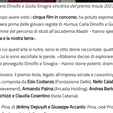
arla Dinolfo e Giulia Sinagra vincitrice del premio Insula 20
 dopo avere visto i
cinque film in concorso
, ha potuto esprime
pera prima delle giovani registe di
Humus
, Carla Dinolfo e G
ermine del percorso di studi all’accademia Abadir - hanno spi
a e la nostra terra
».
di cui quest’arte si nutre, sono le otto storie raccontate: qua
 cui si sono ascoltate le parole. «Abbiamo deciso di esplorare
o proseguito Dinolfo e Sinagra - Hanno storie potenti, dram
invece, il premio Isola, legato all'impresa sociale e coworkin
ia composta da
Ezio Costanzo
(Fondazione Oelle),
Nello Cala
hievement),
Armando Palma
(Arcadia Holding),
Andrea Barto
chizzi e Claudia Cosentino
(Isola Catania).
a
Pina
, di
Jérémy Depuydt e Giuseppe Accardo
: Pina, cioè Pr