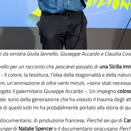
o da sinistra Giulia Iannello, Giuseppe Accardo e Claudia Co
vello per un racconto che
pesca
nel passato di
una Sicilia im
 Il colore, la tessitura, l’idea della stagionalità e della nat
film, un’animazione di oltre venti minuti, «sono stati necessa
egato il palermitano Giuseppe Accardo -. Un impegno
coloss
le: sono della generazione che ha vissuto il trauma degli at
 e di questi lutti mi ha probabilmente portato alla storia di q
l documentario, di produzione francese,
Perché sei qui
di
Car
unger
di
Natalie Spencer
e il documentario siracusano
Perch