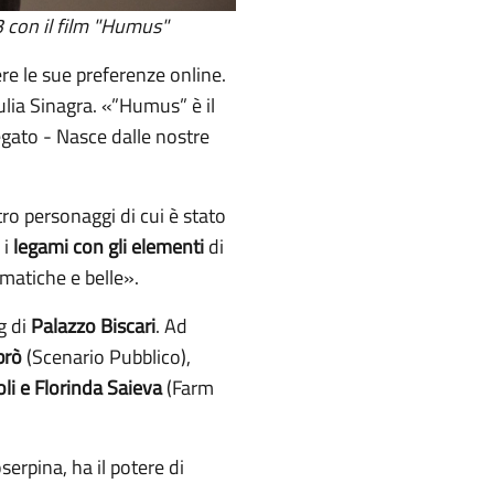
23 con il film "Humus"
re le sue preferenze online.
iulia Sinagra. «”Humus” è il
egato - Nasce dalle nostre
ttro personaggi di cui è stato
 i
legami con gli elementi
di
matiche e belle».
g di
Palazzo Biscari
. Ad
brò
(Scenario Pubblico),
li e Florinda Saieva
(Farm
oserpina, ha il potere di