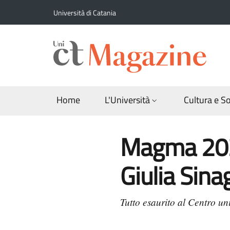
Salta al contenuto principale
Salta al contenuto del piè di pagina
Università di Catania
Home
L'Università
Cultura e S
Magma 2023
Giulia Sina
Tutto esaurito al Centro uni