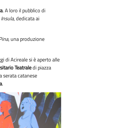
ra
. A loro il pubblico di
e
Insula
, dedicata ai
Pina
, una produzione
 di Acireale si è aperto alle
itario Teatrale
di piazza
 la serata catanese
a
.