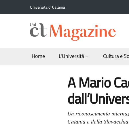
Salta al contenuto principale
Salta al contenuto del piè di pagina
Università di Catania
Home
L'Università
Cultura e S
A Mario Cac
dall’Univers
Un riconoscimento internazio
Catania e della Slovacchia