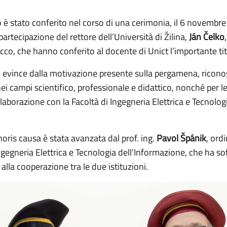
o è stato conferito nel corso di una cerimonia, il 6 novembr
partecipazione del rettore dell’Università di Žilina,
Ján Čelko
cco, che hanno conferito al docente di Unict l’importante tit
i evince dalla motivazione presente sulla pergamena, riconos
 nei campi scientifico, professionale e didattico, nonché per l
laborazione con la Facoltà di Ingegneria Elettrica e Tecnolog
oris causa è stata avanzata dal prof. ing.
Pavol Špánik
, ord
Ingegneria Elettrica e Tecnologia dell'Informazione, che ha so
alla cooperazione tra le due istituzioni.