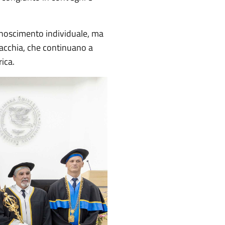
conoscimento individuale, ma
vacchia, che continuano a
rica.