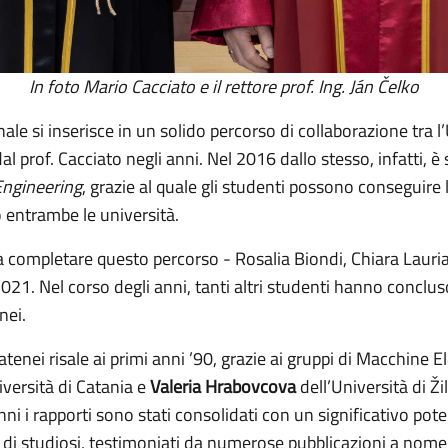
In foto Mario Cacciato e il rettore prof. Ing. Ján Čelko
ale si inserisce in un solido percorso di collaborazione tra l
dal prof. Cacciato negli anni. Nel 2016 dallo stesso, infatti, è 
Engineering
, grazie al quale gli studenti possono conseguire 
o entrambe le università.
i a completare questo percorso - Rosalia Biondi, Chiara Lauri
 2021. Nel corso degli anni, tanti altri studenti hanno conclu
nei.
tenei risale ai primi anni ’90, grazie ai gruppi di Macchine Ele
iversità di Catania e
Valeria Hrabovcova
dell’Università di Žil
anni i rapporti sono stati consolidati con un significativo p
i di studiosi, testimoniati da numerose pubblicazioni a nom