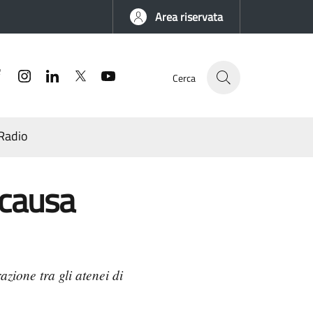
Area riservata
Facebook
Instagram
Linkedin
Twitter
YouTube
Cerca
Radio
 causa
azione tra gli atenei di