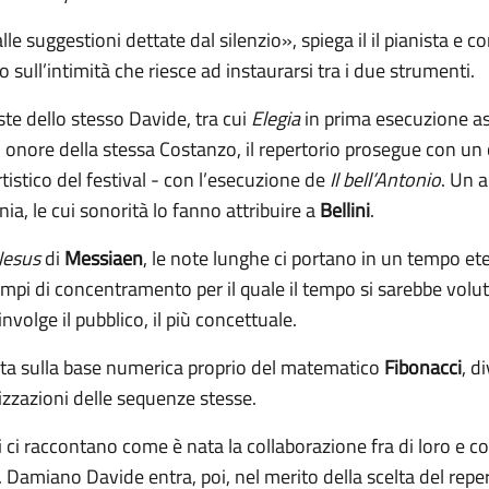
e suggestioni dettate dal silenzio», spiega il il pianista e 
 sull’intimità che riesce ad instaurarsi tra i due strumenti.
te dello stesso Davide, tra cui
Elegia
in prima esecuzione a
 onore della stessa Costanzo, il repertorio prosegue con u
rtistico del festival - con l’esecuzione de
Il bell’Antonio
. Un 
a, le cui sonorità lo fanno attribuire a
Bellini
.
Jesus
di
Messiaen
, le note lunghe ci portano in un tempo et
mpi di concentramento per il quale il tempo si sarebbe volut
olge il pubblico, il più concettuale.
sta sulla base numerica proprio del matematico
Fibonacci
, d
izzazioni delle sequenze stesse.
i ci raccontano come è nata la collaborazione fra di loro e co
Damiano Davide entra, poi, nel merito della scelta del reper