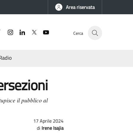
Area riservata
Facebook
Instagram
Linkedin
Twitter
YouTube
Cerca
Radio
ersezioni
upisce il pubblico al
17 Aprile 2024
Irene Isajia