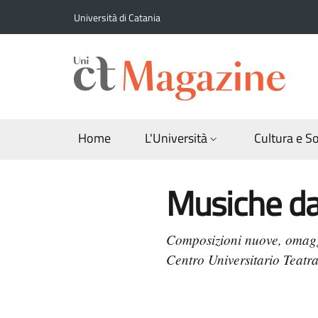
Salta al contenuto principale
Salta al contenuto del piè di pagina
Università di Catania
Home
L'Università
Cultura e S
Musiche dal
Composizioni nuove, omaggi 
Centro Universitario Teatra