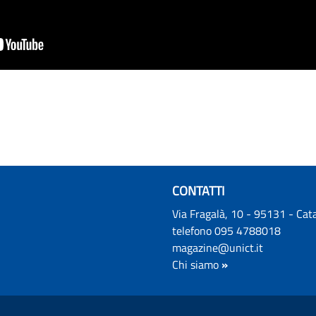
CONTATTI
Via Fragalà, 10 - 95131 - Cat
telefono 095 4788018
magazine@unict.it
Chi siamo
»