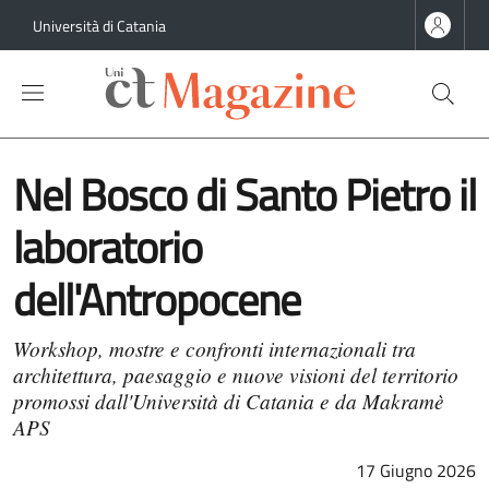
Salta al contenuto principale
Salta al contenuto del piè di pagina
Università di Catania
Nel Bosco di Santo Pietro il
laboratorio
dell'Antropocene
Workshop, mostre e confronti internazionali tra
architettura, paesaggio e nuove visioni del territorio
promossi dall'Università di Catania e da Makramè
APS
17 Giugno 2026