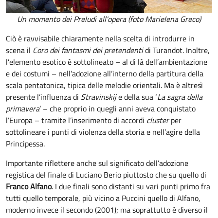
Un momento dei Preludi all'opera (foto Marielena Greco)
Ciò è ravvisabile chiaramente nella scelta di introdurre in
scena il
Coro dei fantasmi dei pretendenti
di Turandot. Inoltre,
l’elemento esotico è sottolineato – al di là dell’ambientazione
e dei costumi – nell’adozione all’interno della partitura della
scala pentatonica, tipica delle melodie orientali. Ma è altresì
presente l’influenza di
Stravinskij
e della sua ‘
La sagra della
primavera
’ – che proprio in quegli anni aveva conquistato
l’Europa – tramite l’inserimento di accordi
cluster
per
sottolineare i punti di violenza della storia e nell’agire della
Principessa.
Importante riflettere anche sul significato dell’adozione
registica del finale di Luciano Berio piuttosto che su quello di
Franco Alfano
. I due finali sono distanti su vari punti primo fra
tutti quello temporale, più vicino a Puccini quello di Alfano,
moderno invece il secondo (2001); ma soprattutto è diverso il