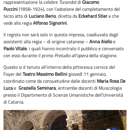
rappresentazione la celebre
Turandot
di
Giacomo
Puccini
(1858-1924), con l’adozione del completamento del
terzo atto di
Luciano Berio
, diretta da
Eckehard Stier
e che
vede alla regia
Alfonso Signorini
.
Il regista non sarà solo in questa impresa, coadiuvato dagli
assistenti alla regia – di origine catanese –
Anna Aiello
e
Paolo Vitale
, i quali hanno incontrato il pubblico e conversato
con esso durante il primo
Preludio all’opera
della stagione.
Questo si è tenuto all’interno della pittoresca cornice del
Foyer del
Teatro Massimo Bellini
giovedì 11 gennaio,
coordinato come da consuetudine dalle docenti
Maria Rosa De
Luca
e
Graziella Seminara
, entrambe docenti di Musicologia
presso il Dipartimento di Scienze Umanistiche dell’Università
di Catania.