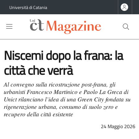
Salta al contenuto principale
Salta al contenuto del piè di pagina
Università di Catania
Niscemi dopo la frana: la
città che verrà
Al convegno sulla ricostruzione post-frana, gli
urbanisti Francesco Martinico e Paolo La Greca di
Unict rilanciano l’idea di una Green City fondata su
rigenerazione urbana, consumo di suolo zero e
recupero della città esistente
24 Maggio 2026