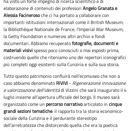
ha visto un forte impegno di ricerca scientifico e di
elaborazione di contenuti dei professori
Angelo Granata e
Alessia Facineroso
che ci ha portato a collaborare con
importanti istituzioni internazionali come il British Museum;
la Bibliothèque Nationale de France; l’Imperial War Museum;
la Getty Foundation e numerosi altri archivi e fondi
documentari. Abbiamo recuperato
fotografie, documenti e
materiali visivi
spesso poco conosciuti o mai esposti prima,
costruendo quello che riteniamo uno dei repertori iconografici
più completi oggi esistenti sulla Cunziria e sulla sua storia.
Tutto questo patrimonio confluirà nell’ecomuseo che non a
caso abbiamo denominato
RiViVi
-
Rigenerazione innovazione
e valorizzazione dell’identità
di Vizzini che sarà inaugurato il 4
luglio insieme all’apertura ufficiale del borgo. Il museo sarà
organizzato come un
percorso narrativo
articolato in
cinque
grandi sezioni tematiche
: il rapporto tra la storia economico-
sociale della Cunziria e il perdurante stereotipo
dell’arretratezza che distorcendo quella che era la poetica