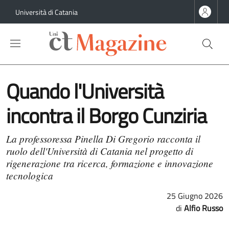
Salta al contenuto principale
Salta al contenuto del piè di pagina
Università di Catania
Quando l'Università
incontra il Borgo Cunziria
La professoressa Pinella Di Gregorio racconta il
ruolo dell'Università di Catania nel progetto di
rigenerazione tra ricerca, formazione e innovazione
tecnologica
25 Giugno 2026
Alfio Russo