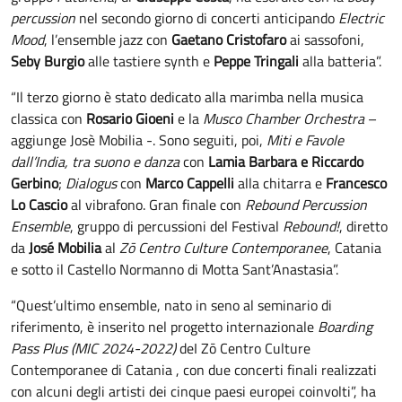
percussion
nel secondo giorno di concerti anticipando
Electric
Mood
, l’ensemble jazz con
Gaetano Cristofaro
ai sassofoni,
Seby Burgio
alle tastiere synth e
Peppe Tringali
alla batteria”.
“Il terzo giorno è stato dedicato alla marimba nella musica
classica con
Rosario Gioeni
e la
Musco Chamber Orchestra
–
aggiunge Josè Mobilia -. Sono seguiti, poi,
Miti e Favole
dall’India, tra suono e danza
con
Lamia Barbara e Riccardo
Gerbino
;
Dialogus
con
Marco Cappelli
alla chitarra e
Francesco
Lo Cascio
al vibrafono. Gran finale con
Rebound Percussion
Ensemble
, gruppo di percussioni del Festival
Rebound!
, diretto
da
José Mobilia
al
Zō Centro Culture Contemporanee
, Catania
e sotto il Castello Normanno di Motta Sant’Anastasia”.
“Quest’ultimo ensemble, nato in seno al seminario di
riferimento, è inserito nel progetto internazionale
Boarding
Pass Plus (MIC 2024-2022)
deI Zō Centro Culture
Contemporanee di Catania , con due concerti finali realizzati
con alcuni degli artisti dei cinque paesi europei coinvolti”, ha