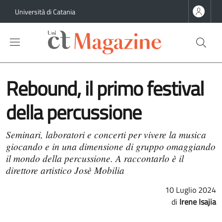
Salta al contenuto principale
Salta al contenuto del piè di pagina
Università di Catania
Rebound, il primo festival
della percussione
Seminari, laboratori e concerti per vivere la musica
giocando e in una dimensione di gruppo omaggiando
il mondo della percussione. A raccontarlo è il
direttore artistico Josè Mobilia
10 Luglio 2024
Irene Isajia