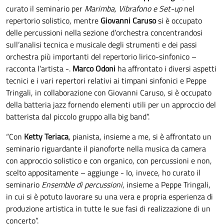
curato il seminario per
Marimba, Vibrafono e Set-up
nel
repertorio solistico, mentre
Giovanni Caruso
si è occupato
delle percussioni nella sezione d’orchestra concentrandosi
sull’analisi tecnica e musicale degli strumenti e dei passi
orchestra più importanti del repertorio lirico-sinfonico –
racconta l’artista -.
Marco Odoni
ha affrontato i diversi aspetti
tecnici e i vari repertori relativi ai timpani sinfonici e Peppe
Tringali, in collaborazione con Giovanni Caruso, si è occupato
della batteria jazz fornendo elementi utili per un approccio del
batterista dal piccolo gruppo alla big band”.
“Con
Ketty Teriaca
, pianista, insieme a me, si è affrontato un
seminario riguardante il pianoforte nella musica da camera
con approccio solistico e con organico, con percussioni e non,
scelto appositamente – aggiunge - Io, invece, ho curato il
seminario
Ensemble di percussioni
, insieme a Peppe Tringali,
in cui si è potuto lavorare su una vera e propria esperienza di
produzione artistica in tutte le sue fasi di realizzazione di un
concerto”.