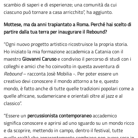
scambio di saperi e di esperienze; una comunità da cui
ciascuno può tornare a casa arricchito”, ha aggiunto.
Mottese, ma da anni trapiantato a Roma. Perché hai scelto di
partire dalla tua terra per inaugurare il Rebound?
“Ogni nuovo progetto artistico ricostruisce la propria storia.
Ho iniziato la mia formazione accademica a Catania con il
maestro
Giovanni Caruso
e condiviso il percorso di studi con i
colleghi e amici che ho coinvolto in questa avventura di
Rebound
– racconta Josè Mobilia -. Per poter essere un
creativo devi conoscere il mondo attorno a te e, questo
mondo, è fatto anche di tutte quelle tradizioni popolari come a
quelle africane, sudamericane e orientali oltre al jazz e al
classico”.
“Essere un
percussionista contemporaneo
accademico
significa conoscere e aprirsi ad uno sguardo su un mondo ricco
e da scoprire, mettendo in campo, dentro il festival, tutte
quelle realtà che apparentemente sembrano non avere cose in