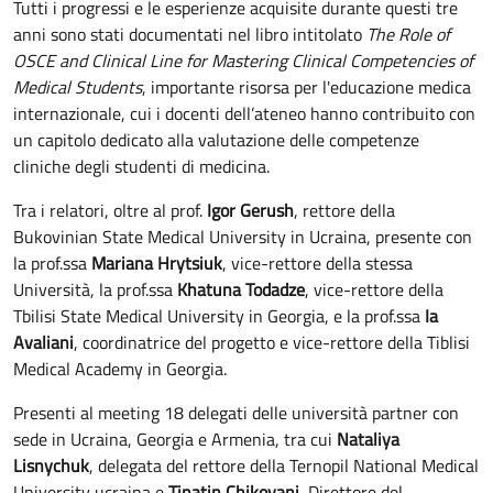
Tutti i progressi e le esperienze acquisite durante questi tre
anni sono stati documentati nel libro intitolato
The Role of
OSCE and Clinical Line for Mastering Clinical Competencies of
Medical Students
, importante risorsa per l'educazione medica
internazionale, cui i docenti dell’ateneo hanno contribuito con
un capitolo dedicato alla valutazione delle competenze
cliniche degli studenti di medicina.
Tra i relatori, oltre al prof.
Igor Gerush
, rettore della
Bukovinian State Medical University in Ucraina, presente con
la prof.ssa
Mariana Hrytsiuk
, vice-rettore della stessa
Università, la prof.ssa
Khatuna Todadze
, vice-rettore della
Tbilisi State Medical University in Georgia, e la prof.ssa
Ia
Avaliani
, coordinatrice del progetto e vice-rettore della Tiblisi
Medical Academy in Georgia.
Presenti al meeting 18 delegati delle università partner con
sede in Ucraina, Georgia e Armenia, tra cui
Nataliya
Lisnychuk
, delegata del rettore della Ternopil National Medical
University ucraina e
Tinatin Chikovani
, Direttore del