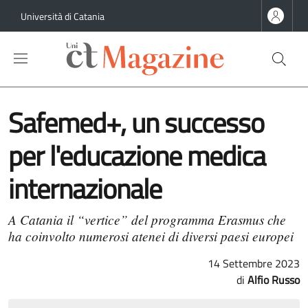
Salta al contenuto principale
Salta al contenuto del piè di pagina
Università di Catania
Safemed+, un successo
per l'educazione medica
internazionale
A Catania il “vertice” del programma Erasmus che
ha coinvolto numerosi atenei di diversi paesi europei
14 Settembre 2023
Alfio Russo