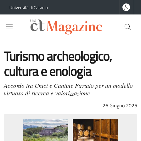
Salta al contenuto principale
Salta al contenuto del piè di pagina
Università di Catania
Turismo archeologico,
cultura e enologia
Accordo tra Unict e Cantine Firriato per un modello
virtuoso di ricerca e valorizzazione
26 Giugno 2025