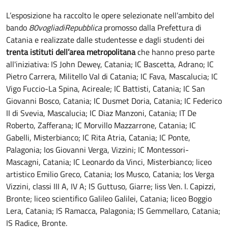
L’esposizione ha raccolto le opere selezionate nell’ambito del
bando
80vogliadiRepubblica
promosso dalla Prefettura di
Catania e realizzate dalle studentesse e dagli studenti dei
trenta istituti dell’area metropolitana
che hanno preso parte
all'iniziativa: IS John Dewey, Catania; IC Bascetta, Adrano; IC
Pietro Carrera, Militello Val di Catania; IC Fava, Mascalucia; IC
Vigo Fuccio-La Spina, Acireale; IC Battisti, Catania; IC San
Giovanni Bosco, Catania; IC Dusmet Doria, Catania; IC Federico
II di Svevia, Mascalucia; IC Diaz Manzoni, Catania; IT De
Roberto, Zafferana; IC Morvillo Mazzarrone, Catania; IC
Gabelli, Misterbianco; IC Rita Atria, Catania; IC Ponte,
Palagonia; Ios Giovanni Verga, Vizzini; IC Montessori-
Mascagni, Catania; IC Leonardo da Vinci, Misterbianco; liceo
artistico Emilio Greco, Catania; Ios Musco, Catania; Ios Verga
Vizzini, classi III A, IV A; IS Guttuso, Giarre; Iiss Ven. I. Capizzi,
Bronte; liceo scientifico Galileo Galilei, Catania; liceo Boggio
Lera, Catania; IS Ramacca, Palagonia; IS Gemmellaro, Catania;
IS Radice, Bronte.