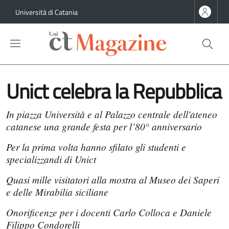
Salta al contenuto principale
Salta al contenuto del piè di pagina
Università di Catania
Unict celebra la Repubblica
In piazza Università e al Palazzo centrale dell'ateneo
catanese una grande festa per l’80° anniversario
Per la prima volta hanno sfilato gli studenti e
specializzandi di Unict
Quasi mille visitatori alla mostra al Museo dei Saperi
e delle Mirabilia siciliane
Onorificenze per i docenti Carlo Colloca e Daniele
Filippo Condorelli