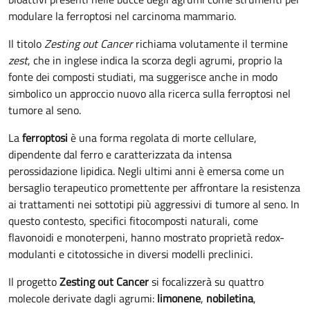
modulare la ferroptosi nel carcinoma mammario.
Il titolo
Zesting out Cancer
richiama volutamente il termine
zest
, che in inglese indica la scorza degli agrumi, proprio la
fonte dei composti studiati, ma suggerisce anche in modo
simbolico un approccio nuovo alla ricerca sulla ferroptosi nel
tumore al seno.
La
ferroptosi
è una forma regolata di morte cellulare,
dipendente dal ferro e caratterizzata da intensa
perossidazione lipidica. Negli ultimi anni è emersa come un
bersaglio terapeutico promettente per affrontare la resistenza
ai trattamenti nei sottotipi più aggressivi di tumore al seno. In
questo contesto, specifici fitocomposti naturali, come
flavonoidi e monoterpeni, hanno mostrato proprietà redox-
modulanti e citotossiche in diversi modelli preclinici.
Il progetto
Zesting out Cancer
si focalizzerà su quattro
molecole derivate dagli agrumi:
limonene
,
nobiletina
,