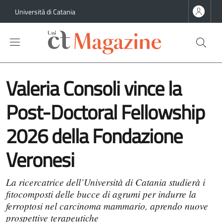
Salta al contenuto principale
Salta al contenuto del piè di pagina
Università di Catania
Valeria Consoli vince la
Post-Doctoral Fellowship
2026 della Fondazione
Veronesi
La ricercatrice dell’Università di Catania studierà i
fitocomposti delle bucce di agrumi per indurre la
ferroptosi nel carcinoma mammario, aprendo nuove
prospettive terapeutiche