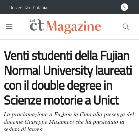
Salta al contenuto principale
Salta al contenuto del piè di pagina
Università di Catania
Venti studenti della Fujian
Normal University laureati
con il double degree in
Scienze motorie a Unict
La proclamazione a Fuzhou in Cina alla presenza del
docente Giuseppe Musumeci che ha presieduto la
seduta di laurea