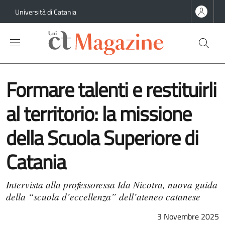
Salta al contenuto principale
Salta al contenuto del piè di pagina
Università di Catania
Formare talenti e restituirli
al territorio: la missione
della Scuola Superiore di
Catania
Intervista alla professoressa Ida Nicotra, nuova guida
della “scuola d’eccellenza” dell’ateneo catanese
3 Novembre 2025