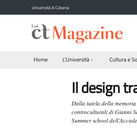
Salta al contenuto principale
Salta al contenuto del piè di pagina
Università di Catania
Home
L'Università
Cultura e S
Il design t
Dalla tutela della memoria v
controculturali di Gianni S
Summer school dell’Accadem