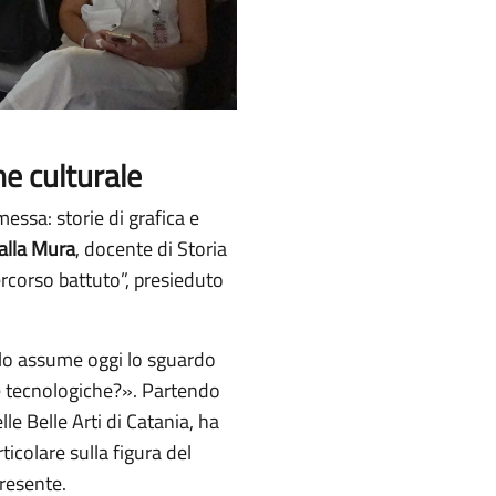
e culturale
ssa: storie di grafica e
lla Mura
, docente di Storia
ercorso battuto”, presieduto
olo assume oggi lo sguardo
 e tecnologiche?». Partendo
le Belle Arti di Catania, ha
ticolare sulla figura del
presente.