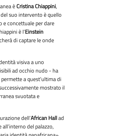
oranea è
Cristina Chiappini
,
 del suo intervento è quello
o e concettuale per dare
iappini è l’
Einstein
rcherà di captare le onde
dentità visiva a uno
sibili ad occhio nudo - ha
 permette a quest’ultima di
 successivamente mostrato il
erranea svuotata e
urazione dell’
African Hall
ad
 all’interno del palazzo,
inaria identità panafricana».