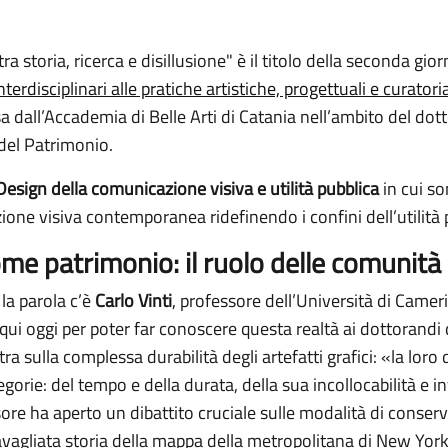
ra storia, ricerca e disillusione" è il titolo della seconda gio
rdisciplinari alle pratiche artistiche, progettuali e curator
 dall’Accademia di Belle Arti di Catania nell’ambito del dott
 del Patrimonio.
Design della comunicazione visiva e utilità pubblica
in cui so
ne visiva contemporanea ridefinendo i confini dell’utilità 
come patrimonio: il ruolo delle comunità
 la parola c’è
Carlo Vinti
, professore dell’Università di Cameri
qui oggi per poter far conoscere questa realtà ai dottorandi 
a sulla complessa durabilità degli artefatti grafici: «la loro
gorie: del tempo e della durata, della sua incollocabilità e in
essore ha aperto un dibattito cruciale sulle modalità di conse
vagliata storia della mappa della metropolitana di New Yo