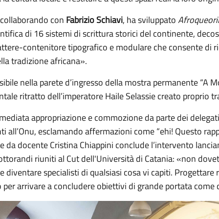
, collaborando con
Fabrizio Schiavi
, ha sviluppato
Afroqueor
ifica di 16 sistemi di scrittura storici del continente, deco
rattere-contenitore tipografico e modulare che consente di ri
ella tradizione africana».
visibile nella parete d’ingresso della mostra permanente “A 
le ritratto dell’imperatore Haile Selassie creato proprio t
mediata appropriazione e commozione da parte dei delegati 
nti all’Onu, esclamando affermazioni come “ehi! Questo rapp
e da docente Cristina Chiappini conclude l’intervento lanci
torandi riuniti al Cut dell'Università di Catania: «non dovete
iventare specialisti di qualsiasi cosa vi capiti. Progettare 
 per arrivare a concludere obiettivi di grande portata come 