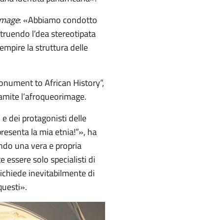
image
: «Abbiamo condotto
struendo l’dea stereotipata
empire la struttura delle
Monument to African History”,
ramite l’afroqueorimage.
e dei protagonisti delle
resenta la mia etnia!”», ha
ando una vera e propria
 essere solo specialisti di
richiede inevitabilmente di
questi».