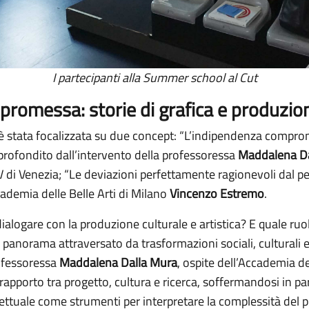
I partecipanti alla Summer school al Cut
romessa: storie di grafica e produzion
è stata focalizzata su due concept: “L’indipendenza comprome
profondito dall’intervento della professoressa
Maddalena Da
AV di Venezia; “Le deviazioni perfettamente ragionevoli dal p
ademia delle Belle Arti di Milano
Vincenzo Estremo
.
ialogare con la produzione culturale e artistica? E quale ru
un panorama attraversato da trasformazioni sociali, culturali
rofessoressa
Maddalena Dalla Mura
, ospite dell’Accademia del
rapporto tra progetto, cultura e ricerca, soffermandosi in par
gettuale come strumenti per interpretare la complessità del 