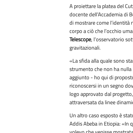
A proiettare la platea del C
docente dell’Accademia di Be
di mostrare come l’identità
corpo a ciò che l’occhio uman
Telescope
, l’osservatorio so
gravitazionali.
«La sfida alla quale sono sta
strumento che non ha nulla a
aggiunto - ho qui di propost
riconoscersi in un segno do
logo approvato dal progetto,
attraversata da linee dinami
Un altro caso esposto è stat
Addis Abeba in Etiopia: «In q
volevo che venisse mostrata la