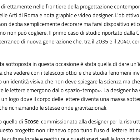
ut direttamente nelle frontiere della progettazione contemp
lle Arti di Roma e nota graphic e video designer. L’obiettivo
 non debba semplicemente decorare ma farsi dispositivo etic
o non può cogliere. Il primo caso di studio riportato dalla Ch
tterraneo di nuova generazione che, tra il 2035 e il 2040, ce
ta sottoposta in questa occasione è stata quella di dare un’i
 che vedere con i telescopi ottici e che studia fenomeni invi
o un’identità visiva che non deve spiegare la scienza ma che
ve le lettere emergono dallo spazio-tempo». La designer ha
 un logo dove il corpo delle lettere diventa una massa sott
che richiamando le stesse onde gravitazionali.
o quello di
Scose
, commissionato alla designer per la ristrutt
uesto progetto non ritenevo opportuno l’uso di lettere latine
 cultura locale e restituire a questi spazi reali la loro orig