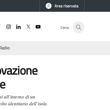
Area riservata
Facebook
Instagram
Linkedin
Twitter
YouTube
Cerca
Radio
novazione
le
i all’interno di un
to identitario dell’isola