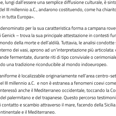
, lungi dall’essere una semplice diffusione culturale, è si
del III millennio a.C., andarono costituendo, come ha chiarit
 in tutta Europa».
 denominato per la sua caratteristica forma a campana rove
i Genick – trova la sua principale attestazione in contesti 
mondo della morte e dell’aldilà. Tuttavia, le analisi condotte
l’interno dei vasi, aprono ad un’interpretazione più articolata:
nde fermentate, durante riti di tipo conviviale o cerimoniale
ndo una tradizione riconducibile al mondo indoeuropeo.
niforme è localizzabile originariamente nell’area centro-set
el III millennio a.C. e non è estranea a fenomeni coevi come
 interessò anche il Mediterraneo occidentale, toccando la Cor
ste del palermitano e del trapanese. Questo percorso testimon
i di contatto e scambio attraverso il mare, facendo della Sici
ntinentale e il Mediterraneo.