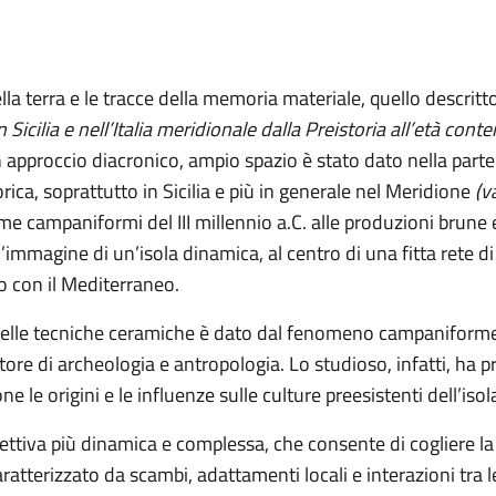
la terra e le tracce della memoria materiale, quello descrit
 Sicilia e nell’Italia meridionale dalla Preistoria all’età co
n approccio diacronico, ampio spazio è stato dato nella parte i
orica, soprattutto in Sicilia e più in generale nel Meridione
(va
rme campaniformi del III millennio a.C. alle produzioni brune 
l’immagine di un’isola dinamica, al centro di una fitta rete di
 con il Mediterraneo.
elle tecniche ceramiche è dato dal fenomeno campaniforme,
atore di archeologia e antropologia. Lo studioso, infatti, ha 
ne le origini e le influenze sulle culture preesistenti dell’isol
ettiva più dinamica e complessa, che consente di cogliere la 
atterizzato da scambi, adattamenti locali e interazioni tra l