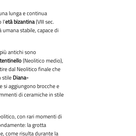
una lunga e continua
 l’
età bizantina
(VIII sec.
umana stabile, capace di
 più antichi sono
tentinello
(Neolitico medio),
ire dal Neolitico finale che
n
stile
Diana-
e si aggiungono brocche e
rammenti di ceramiche in stile
eolitico, con rari momenti di
fondamente: la grotta
ie, come risulta durante la