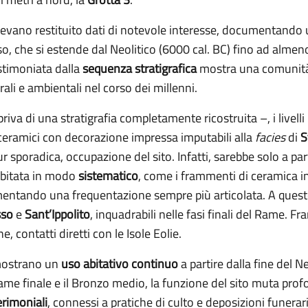
evano restituito dati di notevole interesse, documentando 
, che si estende dal Neolitico (6000 cal. BC) fino ad almeno
estimoniata dalla
sequenza stratigrafica
mostra una comunità 
ali e ambientali nel corso dei millenni.
riva di una stratigrafia completamente ricostruita –, i livelli
ceramici con decorazione impressa imputabili alla
facies
di
S
 sporadica, occupazione del sito. Infatti, sarebbe solo a part
abitata in modo
sistematico
, come i frammenti di ceramica i
ntando una frequentazione sempre più articolata. A quest
so
e
Sant’Ippolito
, inquadrabili nelle fasi finali del Rame. F
, contatti diretti con le Isole Eolie.
 mostrano un
uso abitativo continuo
a partire dalla fine del N
Rame finale e il Bronzo medio, la funzione del sito muta pro
cerimoniali
, connessi a pratiche di culto e deposizioni funerar