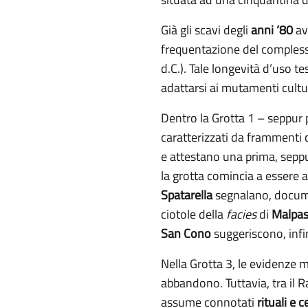
Già gli scavi degli
anni ‘80
av
frequentazione del complesso
d.C.). Tale longevità d’uso t
adattarsi ai mutamenti cultur
Dentro la Grotta 1 – seppur p
caratterizzati da frammenti 
e attestano una prima, seppur
la grotta comincia a essere 
Spatarella
segnalano, docume
ciotole della
facies
di
Malpas
San Cono
suggeriscono, infine
Nella Grotta 3, le evidenze
abbandono. Tuttavia, tra il 
assume connotati
rituali e 