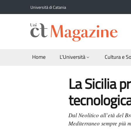
Salta al contenuto principale
Salta al contenuto del piè di pagina
Università di Catania
Home
L'Università
Cultura e S
La Sicilia 
tecnologica
Dal Neolitico all’età del B
Mediterraneo sempre più mov