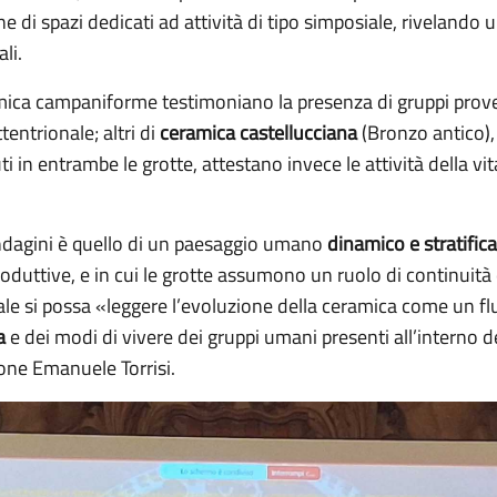
ne di spazi dedicati ad attività di tipo simposiale, rivelando 
li.
mica campaniforme testimoniano la presenza di gruppi prov
tentrionale; altri di
ceramica castellucciana
(Bronzo antico), 
ti in entrambe le grotte, attestano invece le attività della vi
indagini è quello di un paesaggio umano
dinamico e stratific
 produttive, e in cui le grotte assumono un ruolo di continuit
quale si possa «leggere l’evoluzione della ceramica come un f
a
e dei modi di vivere dei gruppi umani presenti all’interno d
one Emanuele Torrisi.