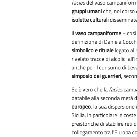
facies
del vaso campaniforme
gruppi umani
che, nel corso 
isolette culturali
disseminate
Il
vaso campaniforme
– così
definizione di Daniela Cocch
simbolico e rituale
legato al 
rivelato tracce di alcolici al
anche per il consumo di beva
simposio dei guerrieri
, seco
Se è vero che la
facies
campa
databile alla seconda metà d
europeo
, la sua dispersione
Sicilia, in particolare le co
preistoriche di stabilire ret
collegamento tra l’Europa co