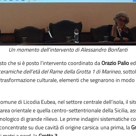
Un momento dell'intervento di Alessandro Bonfanti
sto che si è posto l’intervento coordinato da
Orazio Palio
e
ceramiche dell’età del Rame della Grotta 1 di Marineo
, sott
lla trasformazione culturale, elementi che segnarono in modo 
mune di Licodia Eubea, nel settore centrale dell’isola, il si
l’area orientale e quella centro-settentrionale della Sicilia,
nologico di grande rilievo. Le prime indagini sistematiche co
o concentrate su due cavità di origine carsica: una prima, la
Gr
i metri a nord, la
Grotta 3
.