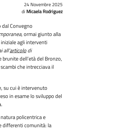
24 Novembre 2025
Micaela Rodriguez
to dal Convegno
ntemporanea
, ormai giunto alla
niziale agli interventi
i all’
articolo
di
e brunite dell’età del Bronzo,
 scambi che intrecciava il
 su cui è intervenuto
preso in esame lo sviluppo del
a.
natura policentrica e
e differenti comunità: la