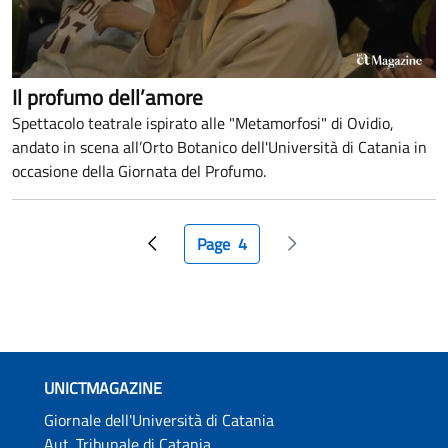
Il profumo dell’amore
Spettacolo teatrale ispirato alle "Metamorfosi" di Ovidio,
andato in scena all’Orto Botanico dell'Università di Catania in
occasione della Giornata del Profumo.
Paginazione
Page
4
Pagina precedente
Pagina attuale
Pagina successiva
UNICTMAGAZINE
Giornale dell'Università di Catania
Aut. Tribunale di Catania