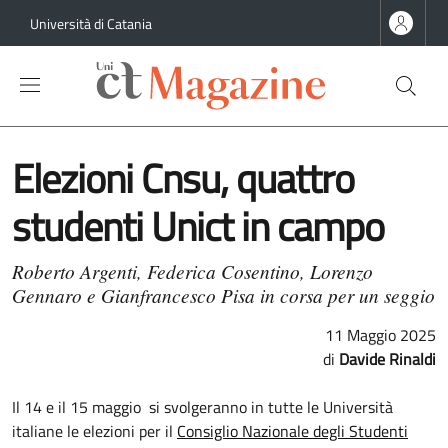
Salta al contenuto principale
Salta al contenuto del piè di pagina
Università di Catania
Elezioni Cnsu, quattro
studenti Unict in campo
Roberto Argenti, Federica Cosentino, Lorenzo
Gennaro e Gianfrancesco Pisa in corsa per un seggio
11 Maggio 2025
Davide Rinaldi
Il 14 e il 15 maggio si svolgeranno in tutte le Università
italiane le elezioni per il
Consiglio Nazionale degli Studenti