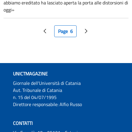
abbiamo ereditato ha lasciato aperta la porta alle distorsioni di
oggi»
Paginazione
Page
6
Pagina precedente
Pagina attuale
Pagina successiva
UNICTMAGAZINE
Giornale dell'Università di Catania
Aut. Tribunale di Catania
n. 15 del 04/07/1995
Direttore responsabile: Alfio Russo
CONTATTI