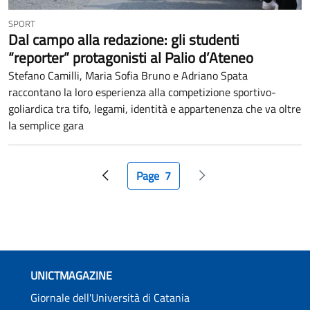
SPORT
Dal campo alla redazione: gli studenti
“reporter” protagonisti al Palio d’Ateneo
Stefano Camilli, Maria Sofia Bruno e Adriano Spata
raccontano la loro esperienza alla competizione sportivo-
goliardica tra tifo, legami, identità e appartenenza che va oltre
la semplice gara
Paginazione
Page
7
Pagina precedente
Pagina attuale
Pagina successiva
UNICTMAGAZINE
Giornale dell'Università di Catania